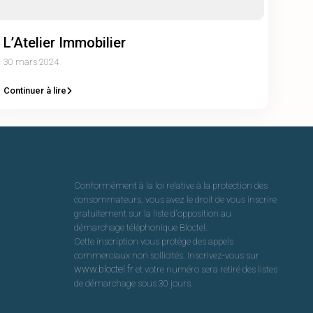
L’Atelier Immobilier
30 mars 2024
Continuer à lire
Conformément à la loi relative à la protection des
consommateurs, vous avez le droit de vous inscrire
gratuitement sur la liste d'opposition au
démarchage téléphonique Bloctel.
Cette inscription vous protège des appels
commerciaux non sollicités. Inscrivez-vous sur
www.bloctel.fr
et votre numéro sera retiré des listes
de démarchage sous 30 jours.