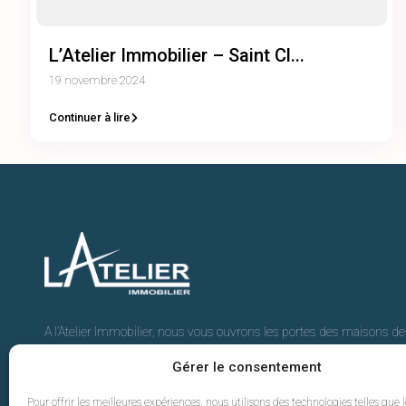
L’Atelier Immobilier – Saint Cl...
19 novembre 2024
Continuer à lire
A l’Atelier Immobilier, nous vous ouvrons les portes des maisons d
où l’art de vivre prend tout son sens.
Gérer le consentement
Trouvez avec nous votre prochaine adresse d’exception.
Pour offrir les meilleures expériences, nous utilisons des technologies telles que 