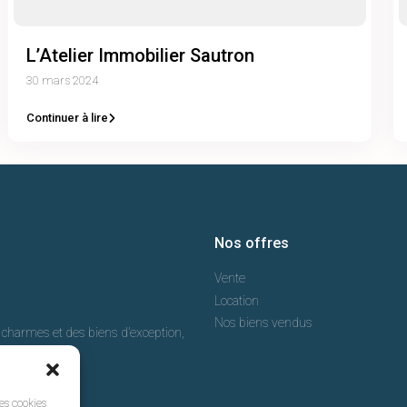
L’Atelier Immobilier Sautron
30 mars 2024
Continuer à lire
Nos offres
Vente
Location
Nos biens vendus
e charmes et des biens d’exception,
les cookies