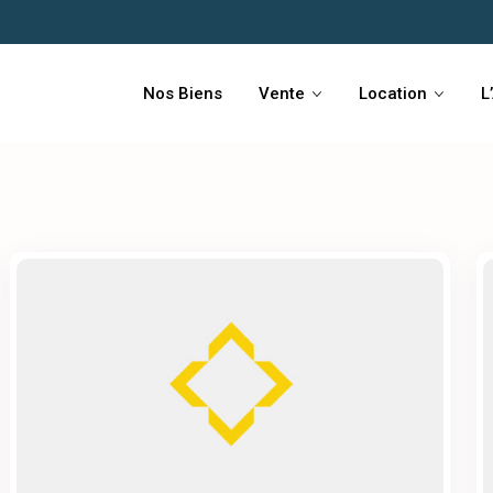
Nos Biens
Vente
Location
L