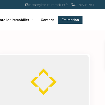
contact@latelier-immobilier.fr
01 75 93 29 64
’Atelier Immobilier
Contact
Estimation