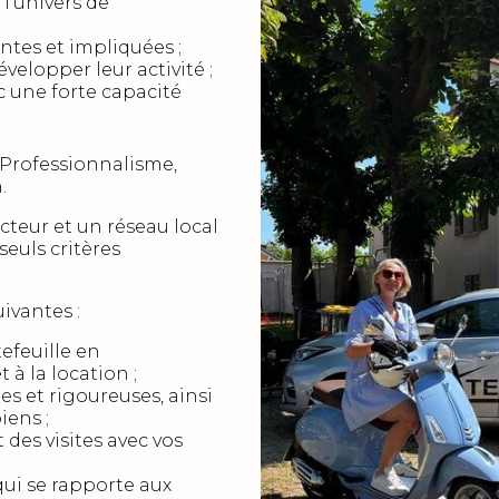
 l’univers de
tes et impliquées ;
velopper leur activité ;
c une forte capacité
, Professionnalisme,
.
teur et un réseau local
seuls critères
ivantes :
efeuille en
 à la location ;
tes et rigoureuses, ainsi
iens ;
des visites avec vos
qui se rapporte aux