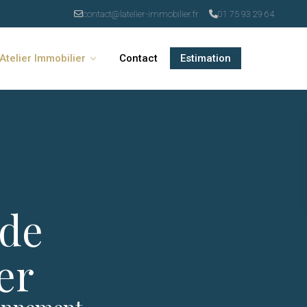
contact@latelier-immobilier.fr
01 75 93 29 64
’Atelier Immobilier
Contact
Estimation
 de
r​