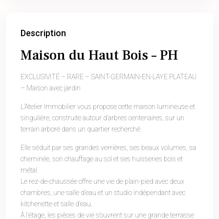
Description
Maison du Haut Bois – PH
EXCLUSIVITÉ – RARE – SAINT-GERMAIN-EN-LAYE PLATEAU
– Maison avec jardin
L’Atelier Immobilier vous propose cette maison lumineuse et
singulière, construite autour d’arbres centenaires, sur un
terrain arboré dans un quartier recherché.
Elle séduit par ses grandes verrières, ses beaux volumes, sa
cheminée, son chauffage au sol et ses huisseries bois et
métal.
Le rez-de-chaussée offre une vie de plain-pied avec deux
chambres, une salle d’eau et un studio indépendant avec
kitchenette et salle d’eau.
À l’étage, les pièces de vie s’ouvrent sur une grande terrasse