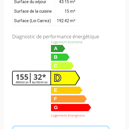
Surface du séjour
43.15 m²
Surface de la cuisine
15 m²
Surface (Loi Carrez)
192.42 m²
Diagnostic de performance énergétique
Logement économe
A
B
C
155
32*
D
KWh/m².an
kg CO2/m².an
E
F
G
Logement énergivore