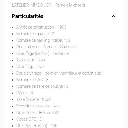
L’ATELIER IMMOBILIER – Pamela Michaelis
Particularités
Année de construction
:
1995
Nombre de garage
:
2
Nombre de parking intérieur
:
2
Orientation du bâtiment
:
Sud-ouest
Chauffage (ind/coll)
:
Individuel
Ascenseur
:
Non
Chauffage
:
Gaz
Double vitrage
:
Isolation thermique et acoustique
Nombre de WC
:
3
Nombre de salle de douche
:
2
Pièces
:
8
Taxe foncière
:
2600
Procédure en cours
:
Non
Ouvertures
:
Bois ou PVC
Classe DPE
:
D
DPE (Kwh/m²/an)
:
155