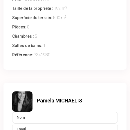
2
Taille de la propriété :
192 m
2
Superficie du terrain:
500 m
Pièces:
8
Chambres :
5
Salles de bains:
1
Référence:
7341980
Pamela MICHAELIS