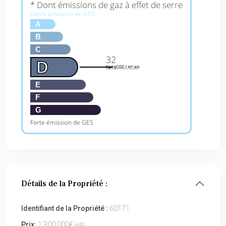
* Dont émissions de gaz à effet de serre
Faible émission de GES
A
B
C
32
D
KgéqCO2 / m².an
E
F
G
Forte émission de GES
Détails de la Propriété :
Identifiant de la Propriété :
60171
Prix:
1 300 000€
HAI