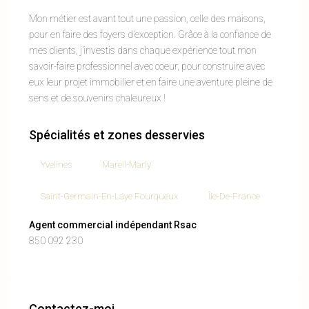
Mon métier est avant tout une passion, celle des maisons,
pour en faire des foyers d’exception. Grâce à la confiance de
mes clients, j’investis dans chaque expérience tout mon
savoir-faire professionnel avec coeur, pour construire avec
eux leur projet immobilier et en faire une aventure pleine de
sens et de souvenirs chaleureux !
Spécialités et zones desservies
Yvelines
Mareil-Marly
Saint-Germain-En-Laye Fourqueux
Île-De-France
Agent commercial indépendant Rsac
850 092 230
Contactez-moi