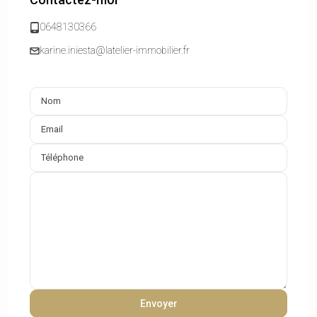
0648130366
karine.iniesta@latelier-immobilier.fr