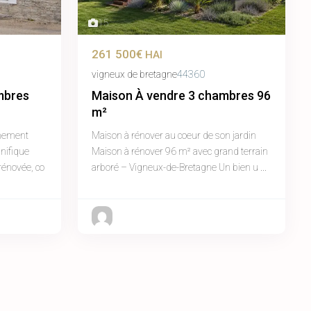
15
261 500€
HAI
vigneux de bretagne
44360
mbres
Maison À vendre 3 chambres 96
m²
nnement
Maison à rénover au coeur de son jardin
nifique
Maison à rénover 96 m² avec grand terrain
rénovée, co
arboré – Vigneux-de-Bretagne Un bien u
...