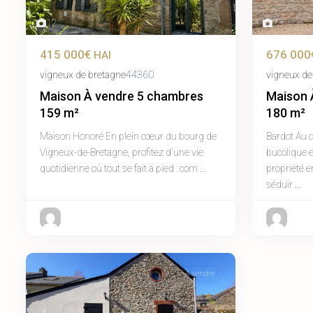
23
12
676 000
415 000€
HAI
vigneux de
vigneux de bretagne
44360
Maison 
Maison À vendre 5 chambres
180 m²
159 m²
Bardot Au 
Maison Honoré En plein cœur du bourg de
bucolique e
Vigneux-de-Bretagne, profitez d'une vie
propriété e
quotidienne où tout se fait à pied : com
...
séduir
...
À vendre