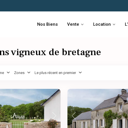
Nos Biens
Vente
Location
L
ans vigneux de bretagne
gne
Zones
Le plus récent en premier
À vendre
Next
Previous