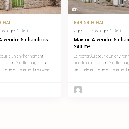
27
€
849 680€
HAI
HAI
 bretagne
44360
vigneux de bretagne
44360
À vendre 5 chambres
Maison À vendre 5 cha
240 m²
cœur d’un environnement
Le rocher Au cœur d’un enviro
t préservé, cette magnifique
bucolique et préservé, cette mag
n pierre entièrement rénovée
propriété en pierre entièrement 
...