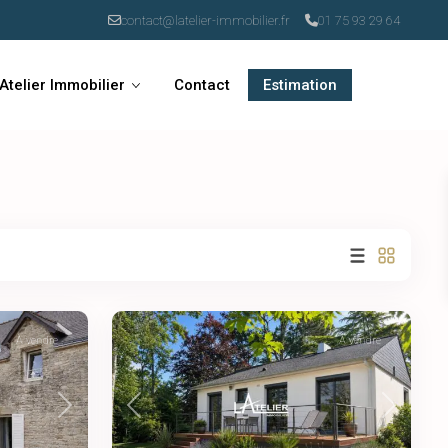
contact@latelier-immobilier.fr
01 75 93 29 64
’Atelier Immobilier
Contact
Estimation
À vendre
À vendre
Next
Previous
Next