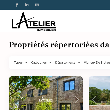
Propriétés répertoriées d
Types
Catégories
Départements
Vigneux De Breta
À vendre
Previous
Previous
Next