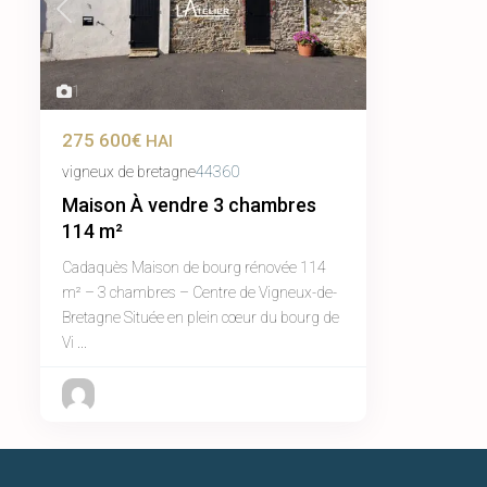
Previous
Next
1
275 600€
HAI
vigneux de bretagne
44360
Maison À vendre 3 chambres
114 m²
Cadaquès Maison de bourg rénovée 114
m² – 3 chambres – Centre de Vigneux-de-
Bretagne Située en plein cœur du bourg de
Vi
...